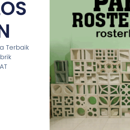
LOS
N
 Terbaik
brik
IAT