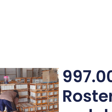
997.0
Roste