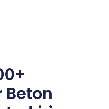
00+
r Beton