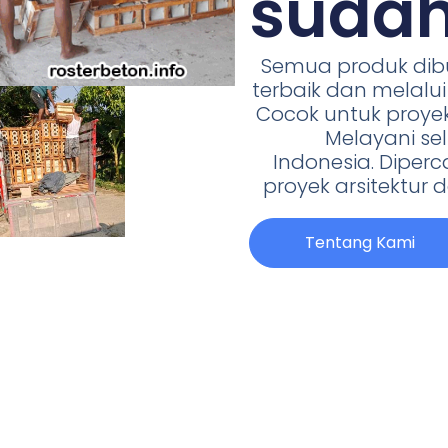
sudah
Semua produk di
terbaik dan melalui 
Cocok untuk proyek
Melayani se
Indonesia. Diper
proyek arsitektu
Tentang Kami