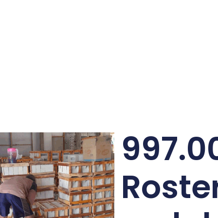
997.0
Roste