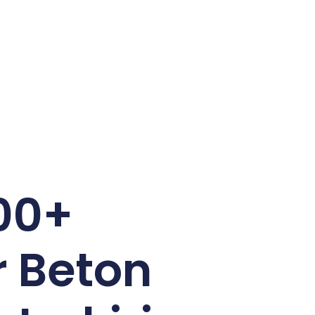
00+
r Beton