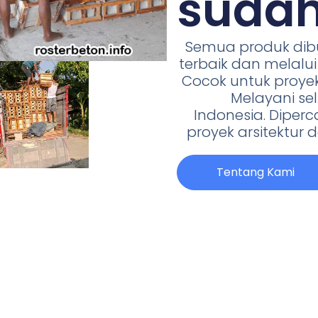
sudah
Semua produk di
terbaik dan melalui 
Cocok untuk proyek
Melayani se
Indonesia. Diper
proyek arsitektu
Tentang Kami