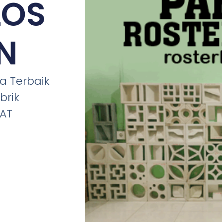
LOS
N
 Terbaik
brik
IAT