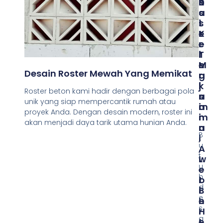
R
O
U
O
S
A
S
T
I
T
E
K
E
R
E
R
T
I
M
E
N
Desain Roster Mewah Yang Memikat
A
R
G
K
J
I
Roster beton kami hadir dengan berbagai pola
S
A
N
unik yang siap mempercantik rumah atau
I
M
A
proyek Anda. Dengan desain modern, roster ini
M
I
N
akan menjadi daya tarik utama hunian Anda.
A
N
B
L
,
u
,
A
t
L
W
u
E
E
h
B
T
d
I
B
e
H
E
s
H
R
a
E
T