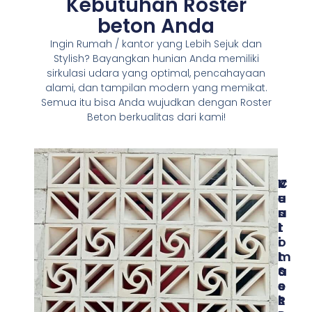
Kebutuhan Roster
beton Anda
Ingin Rumah / kantor yang Lebih Sejuk dan
Stylish? Bayangkan hunian Anda memiliki
sirkulasi udara yang optimal, pencahayaan
alami, dan tampilan modern yang memikat.
Semua itu bisa Anda wujudkan dengan Roster
Beton berkualitas dari kami!
V
K
C
E
U
U
N
A
S
T
L
T
I
I
O
L
T
M
A
A
S
S
S
E
I
R
S