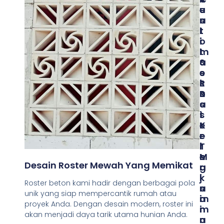
E
U
U
N
A
S
T
L
T
I
I
O
L
T
M
A
A
S
S
S
E
I
R
S
R
O
U
O
S
A
S
T
I
T
E
K
E
R
E
R
T
I
M
E
N
Desain Roster Mewah Yang Memikat
A
R
G
K
J
I
Roster beton kami hadir dengan berbagai pola
S
A
N
unik yang siap mempercantik rumah atau
I
M
A
proyek Anda. Dengan desain modern, roster ini
M
I
N
akan menjadi daya tarik utama hunian Anda.
A
N